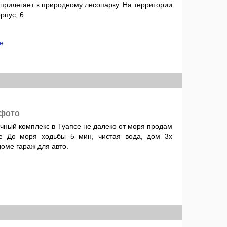
 прилегает к природному лесопарку. На территории
рпус, 6
14
е
 фото
ый комплекс в Туапсе не далеко от моря продам
се До моря ходьбы 5 мин, чистая вода, дом 3х
доме гараж для авто.