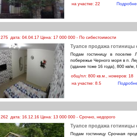
на участке: 22
Подробне
 275 дата: 04.04.17 Цена: 17 000 000 - По сибестоимости
Туапсе продажа готиницы
Подам гостиницу в поселке 
побережье Черного моря в п. Ле
(здание тоже 16 года), 800 кв/м, 
общ/пл: 800 кв.м., номеров: 18
на участке: 8.5
Подробн
262 дата: 16.12.16 Цена: 13 000 000 - Срочно, недорого
Туапсе продажа готиницы
Подам гостиницу Срочная прод