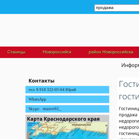
Станицы
Новороссийск
район Новороссийска
Информ
Контакты
Гост
тел: 8 918 322-05-64 Юрий
гост
WhatsApp
Гостиниц
Skype:
maxov61_
продажа
Карта Краснодарского края
недорог
недорого
гостиниц