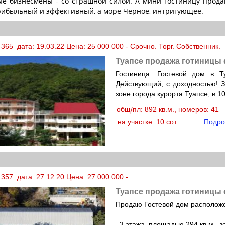
е бизнесмены - со страшной силой. А мини гостиницу продам
ибыльный и эффективный, а море Черное, интригующее.
365 дата: 19.03.22 Цена: 25 000 000 - Срочно. Торг. Собственник.
Туапсе продажа готиницы
Гостиница. Гостевой дом в Т
Действующий, с доходностью! 
зоне города курорта Туапсе, в 1
общ/пл: 892 кв.м., номеров: 41
на участке: 10 сот
Подро
357 дата: 27.12.20 Цена: 27 000 000 -
Туапсе продажа готиницы
Продаю Гостевой дом расположен
. 3 этажа, площадью 294 кв.м., 