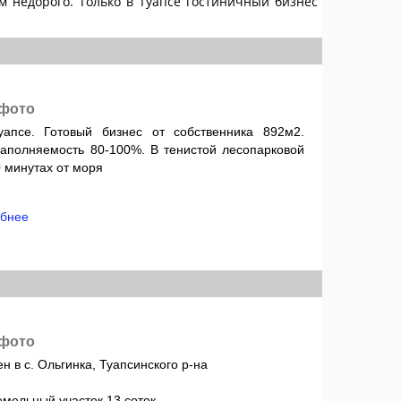
 недорого. Только в Туапсе гостиничный бизнес
 фото
уапсе. Готовый бизнес от собственника 892м2.
Заполняемость 80-100%. В тенистой лесопарковой
0 минутах от моря
бнее
 фото
 в с. Ольгинка, Туапсинского р-на
земельный участок 13 соток,