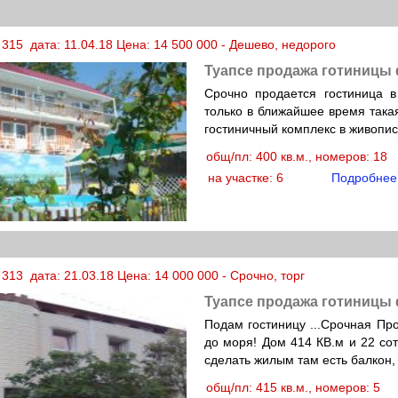
315 дата: 11.04.18 Цена: 14 500 000 - Дешево, недорого
Туапсе продажа готиницы
Срочно продается гостиница в
только в ближайшее время такая
гостиничный комплекс в живопи
общ/пл: 400 кв.м., номеров: 18
на участке: 6
Подробнее
313 дата: 21.03.18 Цена: 14 000 000 - Срочно, торг
Туапсе продажа готиницы
Подам гостиницу ...Срочная Про
до моря! Дом 414 КВ.м и 22 сот
сделать жилым там есть балкон,
общ/пл: 415 кв.м., номеров: 5