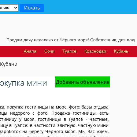
чу недалеко от Чёрного моря! Собственник, для подробностей, жмит
Анапа
Сочи
Туапсе
Краснодар
Кубань
 Кубани
покупка мини
Добавить объявление
жа, покупка гостиницы на море, фото: базы отдыха
ицы недорого с фото. Продажа гостиницы, есть
остиницу у моря, гостиницы в Туапсе - частные,
ницу в Туапсе: в частности, элитную, частную мини
зароботок на берегу Черного моря. Мы Вас ждем,