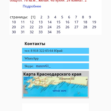
общ/пл: 76 кв.м., жилая: 48 кухня: 14 комнат: 2
Подробнее
страницы: [1]
2
3
4
5
6
7
8
9
10
11
12
13
14
15
16
17
18
19
20
21
22
23
24
25
26
27
28
29
30
31
32
33
34
35
Контакты
тел: 8 918 322-05-64 Юрий
WhatsApp
Skype:
maxov61_
Карта Краснодарского края